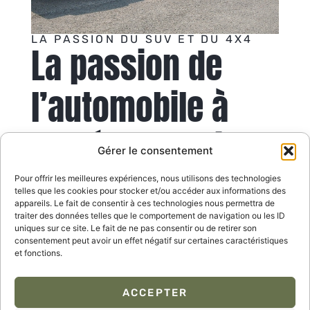
LA PASSION DU SUV ET DU 4X4
La passion de
l’automobile à
portée de mains
Gérer le consentement
Notre équipe passionnée est là pour vous
Pour offrir les meilleures expériences, nous utilisons des technologies
telles que les cookies pour stocker et/ou accéder aux informations des
guider dans le choix du véhicule qui
appareils. Le fait de consentir à ces technologies nous permettra de
correspond à vos besoins et à votre style de
traiter des données telles que le comportement de navigation ou les ID
vie. Prenez rendez-vous avec l’Atelier Pascal
uniques sur ce site. Le fait de ne pas consentir ou de retirer son
consentement peut avoir un effet négatif sur certaines caractéristiques
Hidber pour venir essayer l’un de nos modèles
et fonctions.
Land Rover
.
ACCEPTER
PRENDRE RDV